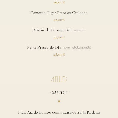
26,00€
Camarão Tigre Frito ou Grelhado
42,00€
Rissóis de Garoupa & Camarão
22,00€
Peixe Fresco do Dia
(
1 Pax · side dish incluído
)
28,00€
carnes
Pica Pau do Lombo com Batata-Frita às Rodelas