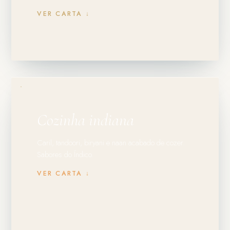
VER CARTA ↓
Cozinha indiana
Caril, tandoori, biryani e naan acabado de cozer.
Sabores do Índico.
VER CARTA ↓