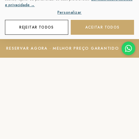
e privacidade →
Personalizar
REJEITAR TODOS
ACEITAR TODOS
RESERVAR AGORA · MELHOR PREÇO GARANTIDO
52M²
·
2 ADULTOS + 2
CRIANÇAS (ATÉ 12 ANOS) / 3
OU 4 ADULTOS
Suite Familiar com
Vista Mar Frontal